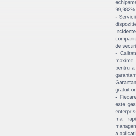
echipame
99,982% s
- Servici
dispozit
incidente
companiei
de securi
- Calita
maxime p
pentru a 
garantam
Garantam
gratuit o
-
Fiecare
este ges
enterpri
mai rap
managemen
a aplicat