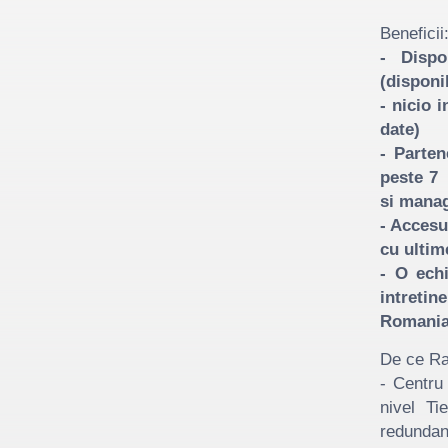
Beneficii
- Dispo
(disponi
- nicio 
date)
- Parten
peste 7 
si manag
- Accesu
cu ultim
- O echi
intreti
Romania
De ce Ra
- Centru
nivel Ti
redundant