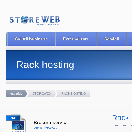
Solutii business
Externalizare
Servicii
Rack hosting
esti aici:
STOREWEB
RACK HOSTING
Rack 
Brosura servicii
VIZUALIZEAZA >