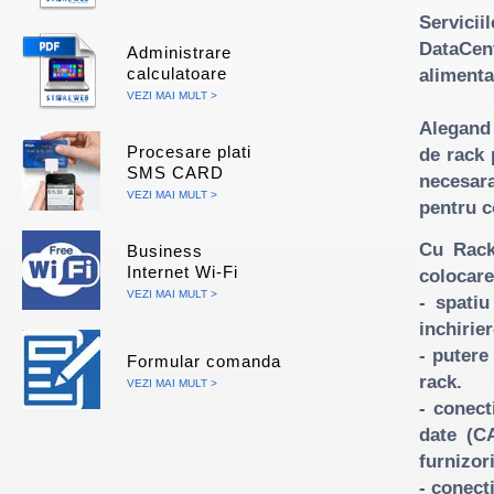
Servici
DataCen
Administrare
alimentar
calculatoare
VEZI MAI MULT >
Alegand 
Procesare plati
de rack 
SMS CARD
necesar
VEZI MAI MULT >
pentru c
Cu Rack 
Business
Internet Wi-Fi
colocare
VEZI MAI MULT >
- spati
inchirie
- puter
Formular comanda
rack.
VEZI MAI MULT >
- conect
date (C
furnizor
- conect